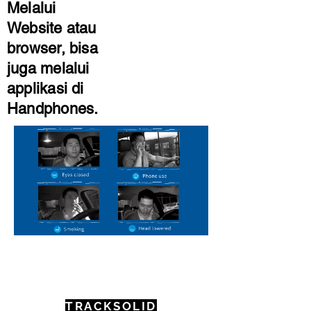
Melalui
Website atau
browser, bisa
juga melalui
applikasi di
Handphones.
Scan QR Code berikut
untuk unduh aplikasi
TRACKSOLID